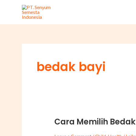
Skip
to
content
bedak bayi
Cara Memilih Bedak
Cara
Memilih