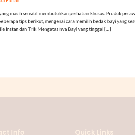
tul Fitriah
yang masih sensitif membutuhkan perhatian khusus. Produk perawa
erapa tips berikut, mengenai cara memilih bedak bayi yang sesua
e Instan dan Trik Mengatasinya Bayi yang tinggal […]
ct Info
Quick Links