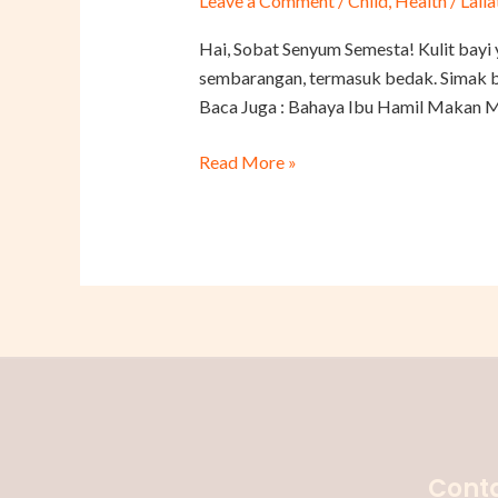
Leave a Comment
/
Child
,
Health
/
Laila
Bedak
Bayi
Hai, Sobat Senyum Semesta! Kulit bayi 
yang
sembarangan, termasuk bedak. Simak beb
Perlu
Baca Juga : Bahaya Ibu Hamil Makan Mi
Bunda
Ketahui
Read More »
Conta