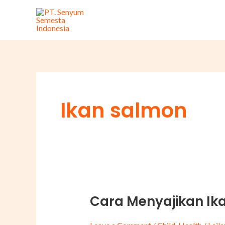
Skip
to
content
Ikan salmon
Cara Menyajikan Ik
Cara
Menyajikan