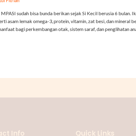
tul Fitriah
 MPASI sudah bisa bunda berikan sejak Si Kecil berusia 6 bulan
erti asam lemak omega-3, protein, vitamin, zat besi, dan mineral be
nfaat bagi perkembangan otak, sistem saraf, dan penglihatan ana
ct Info
Quick Links