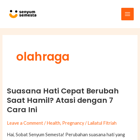
Skip
Main
to
Men
content
olahraga
Suasana Hati Cepat Berubah
Suasana
Hati
Saat Hamil? Atasi dengan 7
Cepat
Cara Ini
Berubah
Saat
Leave a Comment
/
Health
,
Pregnancy
/
Lailatul Fitriah
Hamil?
Hai, Sobat Senyum Semesta! Perubahan suasana hati yang
Atasi