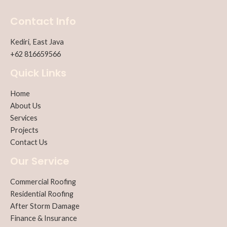
Contact Info
Kediri, East Java
+62 816659566
Quick Links
Home
About Us
Services
Projects
Contact Us
Our Service
Commercial Roofing
Residential Roofing
After Storm Damage
Finance & Insurance