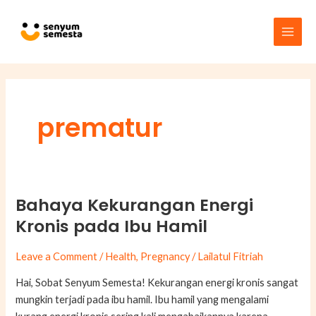
Skip
Main
to
Men
content
prematur
Bahaya Kekurangan Energi
Bahaya
Kekurangan
Kronis pada Ibu Hamil
Energi
Kronis
Leave a Comment
/
Health
,
Pregnancy
/
Lailatul Fitriah
pada
Hai, Sobat Senyum Semesta! Kekurangan energi kronis sangat
Ibu
mungkin terjadi pada ibu hamil. Ibu hamil yang mengalami
Hamil