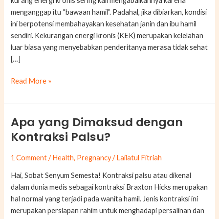
kurang energi kronis sering kali mengabaikannya karena
menganggap itu “bawaan hamil”. Padahal, jika dibiarkan, kondisi
ini berpotensi membahayakan kesehatan janin dan ibu hamil
sendiri. Kekurangan energi kronis (KEK) merupakan kelelahan
luar biasa yang menyebabkan penderitanya merasa tidak sehat
[…]
Read More »
Apa yang Dimaksud dengan
Apa
yang
Kontraksi Palsu?
Dimaksud
dengan
1 Comment
/
Health
,
Pregnancy
/
Lailatul Fitriah
Kontraksi
Hai, Sobat Senyum Semesta! Kontraksi palsu atau dikenal
Palsu?
dalam dunia medis sebagai kontraksi Braxton Hicks merupakan
hal normal yang terjadi pada wanita hamil. Jenis kontraksi ini
merupakan persiapan rahim untuk menghadapi persalinan dan