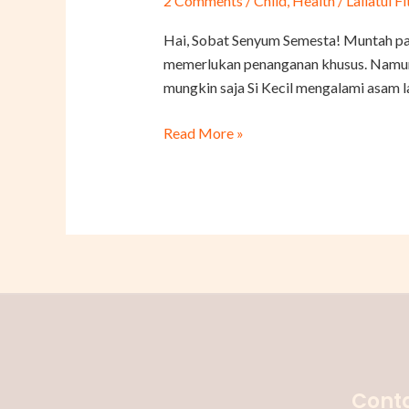
2 Comments
/
Child
,
Health
/
Lailatul Fi
pada
Bayi
Hai, Sobat Senyum Semesta! Muntah pad
Bisa
memerlukan penanganan khusus. Namun, 
Menyebabkan
mungkin saja Si Kecil mengalami asam l
Bayi
Sering
Read More »
Muntah
Conta