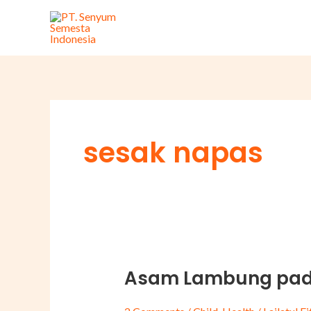
Skip
to
content
sesak napas
Asam Lambung pada
Asam
Lambung