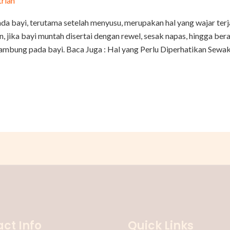
triah
a bayi, terutama setelah menyusu, merupakan hal yang wajar ter
jika bayi muntah disertai dengan rewel, sesak napas, hingga ber
ambung pada bayi. Baca Juga : Hal yang Perlu Diperhatikan Sewak
ct Info
Quick Links