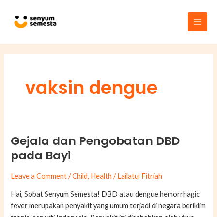
Skip
Main
to
Men
content
vaksin dengue
Gejala dan Pengobatan DBD
Gejala
dan
pada Bayi
Pengobatan
DBD
Leave a Comment
/
Child
,
Health
/
Lailatul Fitriah
pada
Hai, Sobat Senyum Semesta! DBD atau dengue hemorrhagic
Bayi
fever merupakan penyakit yang umum terjadi di negara beriklim