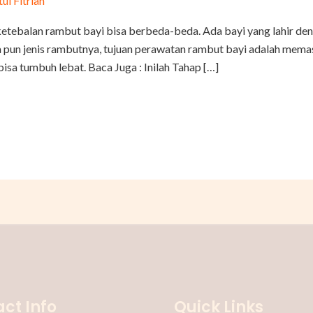
tul Fitriah
etebalan rambut bayi bisa berbeda-beda. Ada bayi yang lahir den
 pun jenis rambutnya, tujuan perawatan rambut bayi adalah memas
isa tumbuh lebat. Baca Juga : Inilah Tahap […]
ct Info
Quick Links