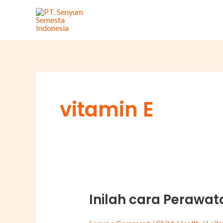
Skip
to
content
vitamin E
Inilah cara Perawa
Inilah
cara