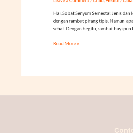
Leave a Comment
/
Child
,
Health
/
Laila
Perawatan
Rambut
Hai, Sobat Senyum Semesta! Jenis dan k
untuk
dengan rambut pirang tipis. Namun, apa
Bayi
sehat. Dengan begitu, rambut bayi pun b
agar
Sehat
Read More »
dan
Lebat
Conta