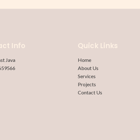
ct Info
Quick Links
ast Java
Home
659566
About Us
Services
Projects
Contact Us