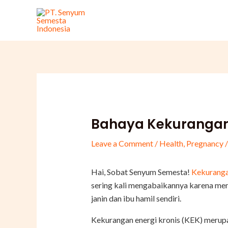
Skip
Post
to
navigation
content
Bahaya Kekurangan 
Leave a Comment
/
Health
,
Pregnancy
/
Hai, Sobat Senyum Semesta!
Kekuranga
sering kali mengabaikannya karena men
janin dan ibu hamil sendiri.
Kekurangan energi kronis (KEK) merupa