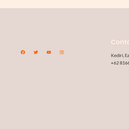
Conta
Kediri, E
+62 816