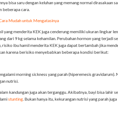
annya bisa saru dengan keluhan yang memang normal dirasakaan saa
n beberapa cara.
 Cara Mudah untuk Mengatasinya
amil yang menderita KEK juga cenderung memiliki ukuran lingkar le
ng dari 9 kg selama kehamilan. Perubahan hormon yang terjadi 
u, risiko ibu hamil menderita KEK juga dapat bertambah jika mende
ekan karena berisiko menyebabkan beberapa kondisi berikut:
ngalami morning sickness yang parah (hiperemesis gravidarum). N
n nutrisi.
dalam kandungan juga akan terganggu. Akibatnya, bayi bisa lahir s
alami
stunting
. Bukan hanya itu, kekurangan nutrisi yang parah jug