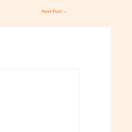
Next Post
→