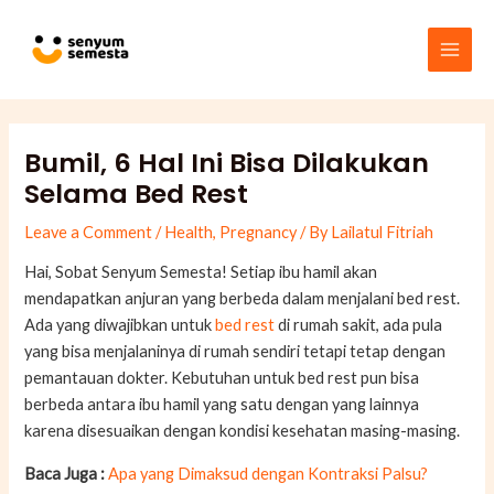
Skip
Post
Main
to
navigation
Men
content
Bumil, 6 Hal Ini Bisa Dilakukan
Selama Bed Rest
Leave a Comment
/
Health
,
Pregnancy
/ By
Lailatul Fitriah
Hai, Sobat Senyum Semesta! Setiap ibu hamil akan
mendapatkan anjuran yang berbeda dalam menjalani bed rest.
Ada yang diwajibkan untuk
bed rest
di rumah sakit, ada pula
yang bisa menjalaninya di rumah sendiri tetapi tetap dengan
pemantauan dokter. Kebutuhan untuk bed rest pun bisa
berbeda antara ibu hamil yang satu dengan yang lainnya
karena disesuaikan dengan kondisi kesehatan masing-masing.
Baca Juga :
Apa yang Dimaksud dengan Kontraksi Palsu?