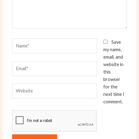
Name*
Save
my name,
email, and
Email*
website in
this
browser
Website
for the
next time I
comment.