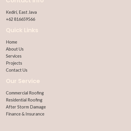
Contact Info
Kediri, East Java
+62 816659566
Quick Links
Home
About Us
Services
Projects
Contact Us
Our Service
Commercial Roofing
Residential Roofing
After Storm Damage
Finance & Insurance