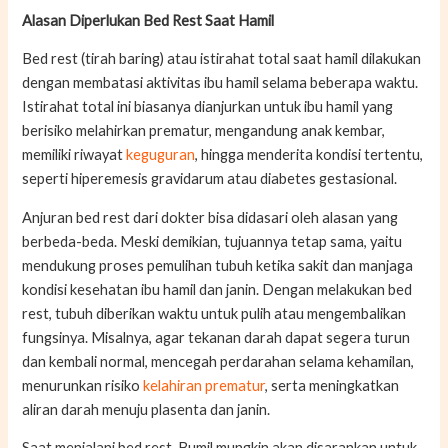
Alasan Diperlukan Bed Rest Saat Hamil
Bed rest (tirah baring) atau istirahat total saat hamil dilakukan
dengan membatasi aktivitas ibu hamil selama beberapa waktu.
Istirahat total ini biasanya dianjurkan untuk ibu hamil yang
berisiko melahirkan prematur, mengandung anak kembar,
memiliki riwayat
keguguran
, hingga menderita kondisi tertentu,
seperti hiperemesis gravidarum atau diabetes gestasional.
Anjuran bed rest dari dokter bisa didasari oleh alasan yang
berbeda-beda. Meski demikian, tujuannya tetap sama, yaitu
mendukung proses pemulihan tubuh ketika sakit dan manjaga
kondisi kesehatan ibu hamil dan janin. Dengan melakukan bed
rest, tubuh diberikan waktu untuk pulih atau mengembalikan
fungsinya. Misalnya, agar tekanan darah dapat segera turun
dan kembali normal, mencegah perdarahan selama kehamilan,
menurunkan risiko
kelahiran prematur
, serta meningkatkan
aliran darah menuju plasenta dan janin.
Saat menjalani bed rest, Bumil mungkin akan disarankan untuk