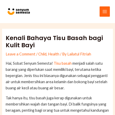
Skip
Post
Main
to
navigation
Men
content
Kenali Bahaya Tisu Basah bagi
Kulit Bayi
Leave a Comment
/
Child
,
Health
/ By
Lailatul Fitriah
Hai, Sobat Senyum Semesta!
Tisu basah
menjadi salah satu
barang yang diperlukan saat memiliki bayi, terutama ketika
bepergian. Jenis tisu ini biasanya digunakan sebagai pengganti
air untuk membersihkan area kelamin dan bokong bayi setelah
buang air kecil atau buang air besar.
Tak hanya itu, tisu basah juga kerap digunakan untuk
membersihkan wajah dan tangan bayi. Di balik fungsinya yang
beragam, penting bagi orang tua untuk mengetahui kandungan