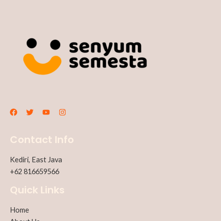
Contact Info
Kediri, East Java
+62 816659566
Quick Links
Home